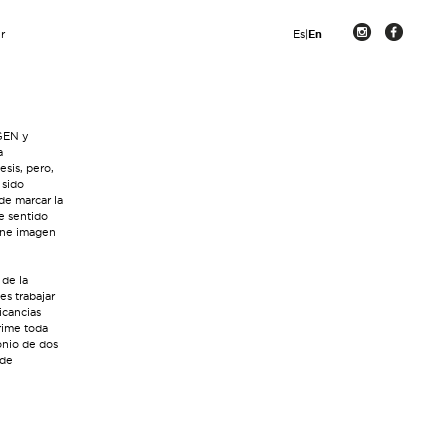
r
Es
|
En
AGEN y
a
esis, pero,
 sido
 de marcar la
e sentido
iene imagen
de la
es trabajar
icancias
rime toda
nio de dos
 de