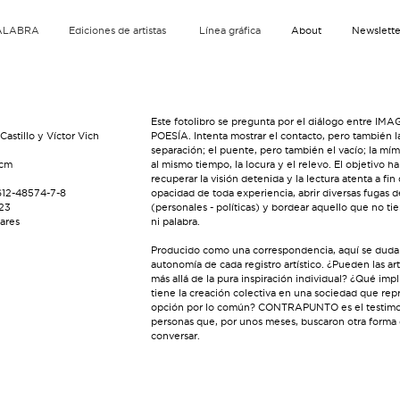
ALABRA
Ediciones de artistas
Línea gráfica
About
Newslette
Este fotolibro se pregunta por el diálogo entre IM
Castillo y Víctor Vich
POESÍA. Intenta mostrar el contacto, pero también l
separación; el puente, pero también el vacío; la mím
 cm
al mismo tiempo, la locura y el relevo. El objetivo ha
recuperar la visión detenida y la lectura atenta a fin
612-48574-7-8
opacidad de toda experiencia, abrir diversas fugas d
023
(personales - políticas) y bordear aquello que no t
ares
ni palabra.
Producido como una correspondencia, aquí se duda 
autonomía de cada registro artístico. ¿Pueden las art
más allá de la pura inspiración individual? ¿Qué impl
tiene la creación colectiva en una sociedad que rep
opción por lo común? CONTRAPUNTO es el testimo
personas que, por unos meses, buscaron otra forma
conversar.