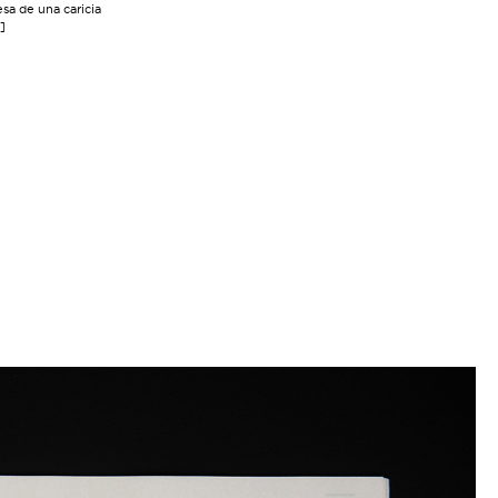
sa de una caricia
]