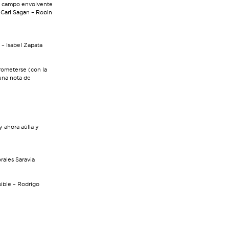
El campo envolvente
 Carl Sagan – Robin
– Isabel Zapata
rometerse (con la
una nota de
y ahora aúlla y
ales Saravia
ible – Rodrigo