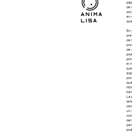
pap
de 
soc
en 
que
En 
pre
de 
pro
de 
poe
pro
el 
sue
esp
por
que
Höl
tie
La 
sel
obr
un 
con
del
per
poé