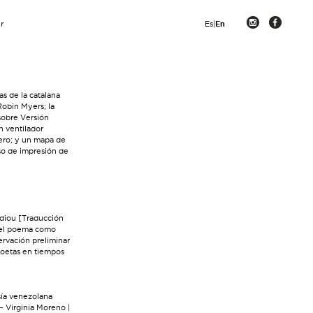
r
Es
|
En
s de la catalana
Robin Myers; la
sobre Versión
n ventilador
dero; y un mapa de
so de impresión de
diou [Traducción
 el poema como
ervación preliminar
poetas en tiempos
sía venezolana
 Virginia Moreno |