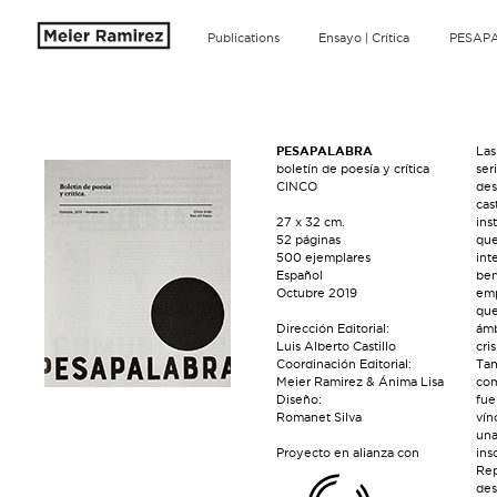
Publications
Ensayo | Crítica
PESAP
PESAPALABRA
Las
boletín de poesía y crítica
ser
CINCO
des
cas
27 x 32 cm.
ins
52 páginas
que
500 ejemplares
int
Español
ben
Octubre 2019
emp
que
Dirección Editorial:
ámb
Luis Alberto Castillo
cri
Coordinación Editorial:
Tan
Meier Ramirez & Ánima Lisa
com
Diseño:
fue
Romanet Silva
vín
una
Proyecto en alianza con
ins
Rep
des