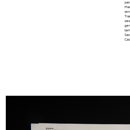
par
Mar
sen
Tra
des
gen
tam
Sar
Cac