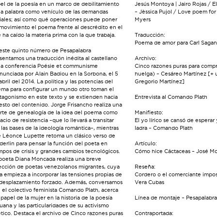
el de la poesía en un marco de debilitamiento
Jesús Montoya | Jairo Rojas / 
la palabra como vehículo de las demandas
– Jèssica Pujol / Love poem for
iales; así como qué operaciones puede poner
Myers
movimiento el poema frente al descrédito en el
 ha caído la materia prima con la que trabaja.
Traducción:
Poema de amor para Carl Sagan 
este quinto número de Pesapalabra
sentamos una traducción inédita al castellano
Archivo:
la conferencia Poésie et communisme
Cinco razones puras para comp
nunciada por Alain Badiou en la Sorbona, el 5
huelga) – Cesáreo Martínez [+ 
abril del 2014. La política y las potencias del
Gregorio Martínez]
ma para configurar un mundo otro toman el
tagonismo en este texto y se extienden hacia
Entrevista al Comando Plath
resto del contenido. Jorge Frisancho realiza una
rte de genealogía de la idea del poema como
Manifiesto:
acio de resistencia –que lo llevará a transitar
El yo lírico se cansó de esperar 
 las bases de la ideología romántica–, mientras
ladra – Comando Plath
 Léonce Lupette retoma un clásico verso de
derlin para pensar la función del poeta en
Artículo:
mpos de crisis y grandes cambios tecnológicos.
Cómo hice Cáctaceas – José Mor
poeta Diana Moncada realiza una breve
ección de poetas venezolanos migrantes, cuya
Reseña:
a empieza a incorporar las tensiones propias de
Cordero o el comerciante impos
desplazamiento forzado. Además, conversamos
Vera Cubas
 el colectivo feminista Comando Plath, acerca
 papel de la mujer en la historia de la poesía
Línea de montaje – Pesapalabra
uana y las particularidades de su activismo
tico. Destaca el archivo de Cinco razones puras
Contraportada: