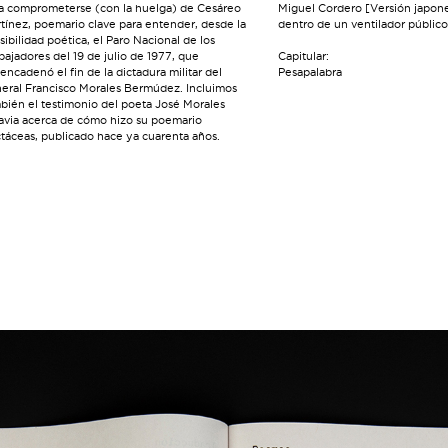
a comprometerse (con la huelga) de Cesáreo
Miguel Cordero [Versión japone
tínez, poemario clave para entender, desde la
dentro de un ventilador público
sibilidad poética, el Paro Nacional de los
bajadores del 19 de julio de 1977, que
Capitular:
encadenó el fin de la dictadura militar del
Pesapalabra
eral Francisco Morales Bermúdez. Incluimos
bién el testimonio del poeta José Morales
avia acerca de cómo hizo su poemario
táceas, publicado hace ya cuarenta años.