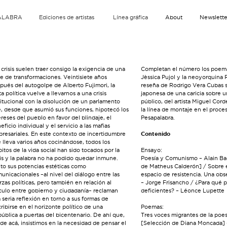
ALABRA
Ediciones de artistas
Línea gráfica
About
Newslette
 crisis suelen traer consigo la exigencia de una
Completan el número los poema
ie de transformaciones. Veintisiete años
Jèssica Pujol y la neoyorquina 
pués del autogolpe de Alberto Fujimori, la
reseña de Rodrigo Vera Cubas 
ta política vuelve a llevarnos a una crisis
japonesa de una caricia sobre u
titucional con la disolución de un parlamento
público, del artista Miguel Cor
, desde que asumió sus funciones, hipotecó los
la línea de montaje en el proce
ereses del pueblo en favor del blindaje, el
Pesapalabra.
eficio individual y el servicio a las mafias
resariales. En este contexto de incertidumbre
Contenido
 lleva varios años cocinándose, todos los
itos de la vida social han sido tocados por la
Ensayo:
sis y la palabra no ha podido quedar inmune.
Poesía y Comunismo – Alain Ba
to sus potencias estéticas como
de Matheus Calderón] / Sobre
unicacionales –al nivel del diálogo entre las
espacio de resistencia. Una obs
rzas políticas, pero también en relación al
– Jorge Frisancho / ¿Para qué 
culo entre gobierno y ciudadanía– reclaman
deficientes? – Léonce Lupette
 seria reflexión en torno a sus formas de
cribirse en el horizonte político de una
Poemas:
ública a puertas del bicentenario. De ahí que,
Tres voces migrantes de la poe
de acá, insistimos en la necesidad de pensar el
[Selección de Diana Moncada] –