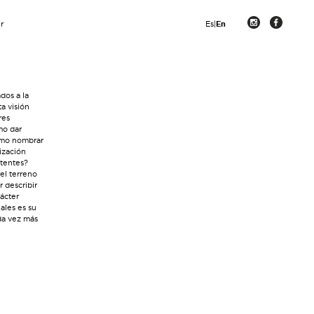
r
Es
|
En
dos a la
a visión
res
mo dar
cómo nombrar
ización
stentes?
el terreno
 describir
ácter
iales es su
da vez más