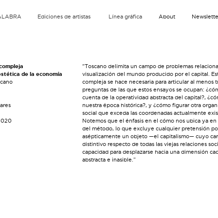
ALABRA
Ediciones de artistas
Línea gráfica
About
Newslette
 compleja
"Toscano delimita un campo de problemas relaciona
estética de la economía
visualización del mundo producido por el capital. Est
scano
compleja se hace necesaria para articular al menos t
preguntas de las que estos ensayos se ocupan: ¿có
cuenta de la operatividad abstracta del capital?, ¿
ares
nuestra época histórica?, y ¿cómo figurar otra organ
social que exceda las coordenadas actualmente exi
2020
Notemos que el énfasis en el cómo nos ubica ya en 
del método, lo que excluye cualquier pretensión por
asépticamente un objeto —el capitalismo— cuyo car
distintivo respecto de todas las viejas relaciones soc
capacidad para desplazarse hacia una dimensión ca
abstracta e inasible.”