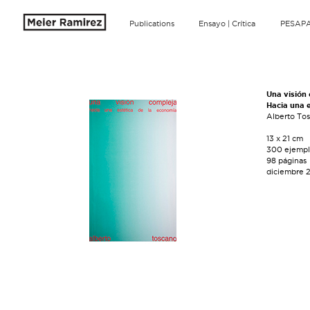
Publications
Ensayo | Crítica
PESAP
Una visión
Hacia una 
Alberto To
13 x 21 cm
300 ejempl
98 páginas
diciembre 